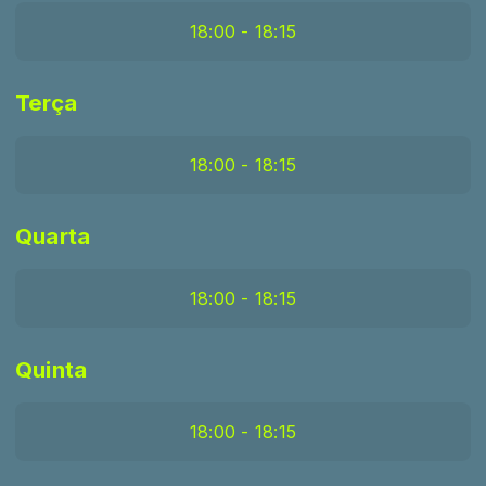
18:00 - 18:15
Terça
18:00 - 18:15
Quarta
18:00 - 18:15
Quinta
18:00 - 18:15