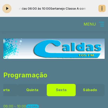
 Ailton Cezar das 06:00 às 10:00
Sertanejo Classe A com Ailton Cezar d
MENU
Programação
uarta
Quinta
Sexta
Sábado
06:00 - 10:00
AGORA